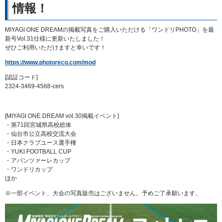
情報！
MIYAGI ONE DREAMの掲載写真をご購入いただける「ワンドリPHOTO」を最
新号Vol.31仕様に更新いたしました！
ぜひご利用いただけますと幸いです！
https://www.photoreco.com/mod
[認証コード]
2324-3469-4568-cers
[MIYAGI ONE DREAM vol.30掲載イベント]
・第71回宮城県高校総体
・仙台市公立高校交流大会
・日本クラブユース選手権
・YUKI FOOTBALL CUP
・アバンツァーレカップ
・ワンドリカップ
ほか
※一部イベント、大会の写真販売はございません。予めご了承願います。