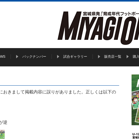
EWS
バックナンバー
試合ギャラリー
販売店一覧
購
』vol.28におきまして掲載内容に誤りがありました。正しくは以下の
が逆