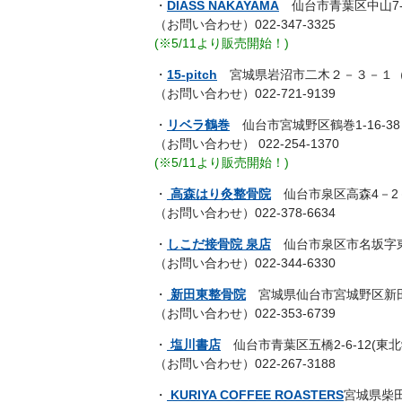
・
DIASS NAKAYAMA
仙台市青葉区中山7-2
（お問い合わせ）022-347-3325
(※5/11より販売開始！)
・
15-pitch
宮城県岩沼市二木２－３－１（
（お問い合わせ）022-721-9139
・
リベラ鶴巻
仙台市宮城野区鶴巻1-16-38
（お問い合わせ） 022-254-1370
(※5/11より販売開始！)
・
高森はり灸整骨院
仙台市泉区高森4－2－
（お問い合わせ）022-378-6634
・
しこだ接骨院 泉店
仙台市泉区市名坂字東裏
（お問い合わせ）022-344-6330
・
新田東整骨院
宮城県仙台市宮城野区新田東
（お問い合わせ）022-353-6739
・
塩川書店
仙台市青葉区五橋2-6-12(東
（お問い合わせ）022-267-3188
・
KURIYA COFFEE ROASTERS
宮城県柴田