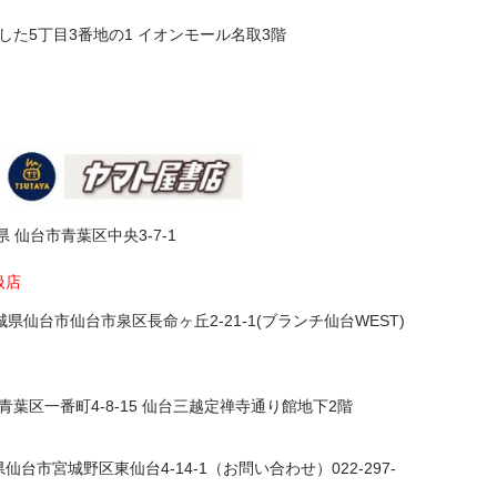
た5丁目3番地の1 イオンモール名取3階
城県 仙台市青葉区中央3-7-1
扱店
県仙台市仙台市泉区長命ヶ丘2-21-1(ブランチ仙台WEST)
葉区一番町4-8-15 仙台三越定禅寺通り館地下2階
台市宮城野区東仙台4-14-1（お問い合わせ）022-297-