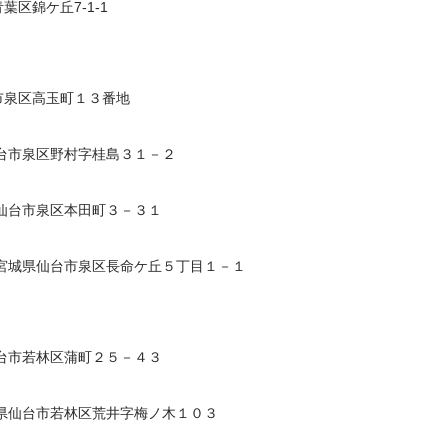
区錦ケ丘7-1-1
泉区高玉町１３番地
市泉区野村字桂島３１－２
仙台市泉区本田町３－３１
宮城県仙台市泉区長命ケ丘５丁目１－１
市若林区蒲町２５－４３
県仙台市若林区荒井字梅ノ木１０３