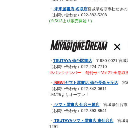
・
未来屋書店 名取店
宮城県名取市杜せきのし
（お問い合わせ）022-382-5208
(※5/13より販売開始！)
・
TSUTAYA 仙台駅前店
〒980-0021 宮
（お問い合わせ）022-224-7710
※バックナンバー 創刊号～Vol.21 全巻取
・
NEW!
ヤマト屋書店 仙台長命ヶ丘店
宮城
（お問い合わせ）022-342-0611
※4/25よりオープン！
・
ヤマト屋書店 仙台三越店
宮城県仙台市青
（お問い合わせ）022-393-8541
・
TSUTAYAヤマト屋書店 東仙台店
宮城県仙
1291