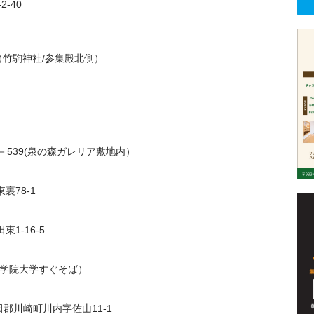
-40
竹駒神社/参集殿北側）
539(泉の森ガレリア敷地内）
78-1
1-16-5
北学院大学すぐそば）
郡川崎町川内字佐山11-1