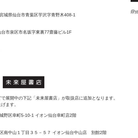
@y
宮城県仙台市青葉区芋沢字青野木408-1
仙台市泉区市名坂字東裏77齋藤ビル1F
1
どで展開中の下記「未来屋書店」が取扱店に追加となります。
上げます。
区幸町5-10-1 イオン仙台幸町店2階
南中山１丁目３５－５７ イオン仙台中山店 別館2階