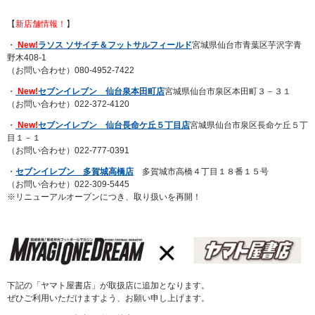
【
新店舗情報！
】
・
New!
ラソス ソサイチ＆フットサルフィールド
宮城県仙台市青葉区芋沢字青
野木408-1
（お問い合わせ）080-4952-7422
・
New!
セブンイレブン 仙台泉本田町店
宮城県仙台市泉区本田町３－３１
（お問い合わせ）022-372-4120
・
New!
セブンイレブン 仙台長命ケ丘５丁目店
宮城県仙台市泉区長命ケ丘５丁
目１－１
（お問い合わせ）022-777-0391
・
セブンイレブン 多賀城高橋店
多賀城市高橋４丁目１８番１５号
（お問い合わせ）022-309-5445
※リニューアルオープンにつき、取り扱いを再開！
下記の「ヤマト屋書店」が取扱店に追加となります。
ぜひご利用いただけますよう、お願い申し上げます。