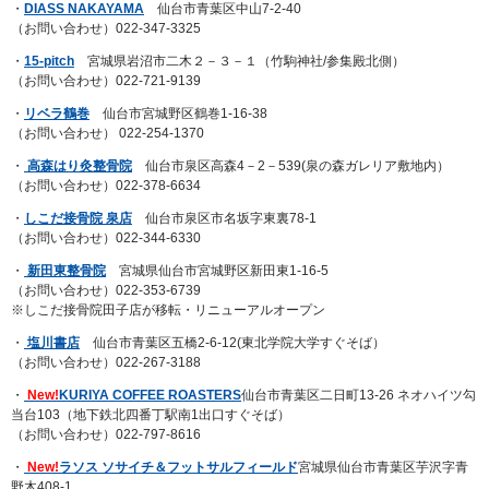
・
DIASS NAKAYAMA
仙台市青葉区中山7-2-40
（お問い合わせ）022-347-3325
・
15-pitch
宮城県岩沼市二木２－３－１（竹駒神社/参集殿北側）
（お問い合わせ）022-721-9139
・
リベラ鶴巻
仙台市宮城野区鶴巻1-16-38
（お問い合わせ） 022-254-1370
・
高森はり灸整骨院
仙台市泉区高森4－2－539(泉の森ガレリア敷地内）
（お問い合わせ）022-378-6634
・
しこだ接骨院 泉店
仙台市泉区市名坂字東裏78-1
（お問い合わせ）022-344-6330
・
新田東整骨院
宮城県仙台市宮城野区新田東1-16-5
（お問い合わせ）022-353-6739
※しこだ接骨院田子店が移転・リニューアルオープン
・
塩川書店
仙台市青葉区五橋2-6-12(東北学院大学すぐそば）
（お問い合わせ）022-267-3188
・
New!
KURIYA COFFEE ROASTERS
仙台市青葉区二日町13-26 ネオハイツ勾
当台103（地下鉄北四番丁駅南1出口すぐそば）
（お問い合わせ）022-797-8616
・
New!
ラソス ソサイチ＆フットサルフィールド
宮城県仙台市青葉区芋沢字青
野木408-1