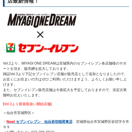
店最新情報！
Vol.2より、MIYAGI ONE DREAMは宮城県内のセブンイレブン各店舗様のサポ
ートを頂き、販売網を拡大しております。
雑誌Vol.3より下記セブンイレブン店舗が販売店として追加となりましたので、
お近くにお住まいの方はぜひご利用いただけますよう、よろしくお願い申し上
げます。
また、セブンイレブン販売店舗は今後拡大を予定しておりますので、決定次第
随時お伝えいたします。
[
Vol.3より新規取扱い開始店舗
]
＜仙台市宮城野区＞
・
New!
セブンイレブン 仙台岩切稲荷東店
宮城県仙台市宮城野区岩切字今市
６９