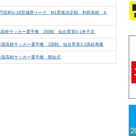
0 高円宮杯U-18宮城県リーグ M1昇格決定戦 利府高校 4-
 全国高校サッカー選手権 2回戦 仙台育英0-1米子北
31 全国高校サッカー選手権 1回戦 仙台育英3-2高松商業
30 全国高校サッカー選手権 開会式