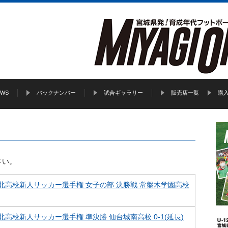
EWS
バックナンバー
試合ギャラリー
販売店一覧
購
さい。
9 東北高校新人サッカー選手権 女子の部 決勝戦 常盤木学園高校
8 東北高校新人サッカー選手権 準決勝 仙台城南高校 0-1(延長)