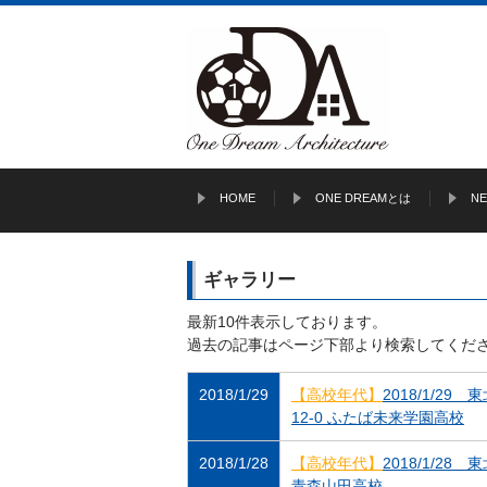
HOME
ONE DREAMとは
N
ギャラリー
最新10件表示しております。
過去の記事はページ下部より検索してくだ
2018/1/29
【高校年代】
2018/1/2
12-0 ふたば未来学園高校
2018/1/28
【高校年代】
2018/1/2
青森山田高校